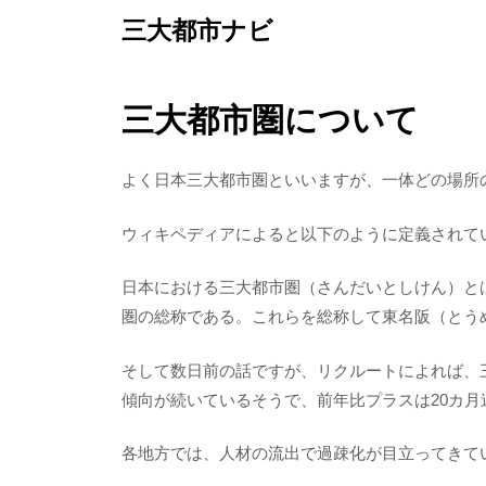
Skip
三大都市ナビ
to
content
三大都市圏について
よく日本三大都市圏といいますが、一体どの場所
ウィキペディアによると以下のように定義されて
日本における三大都市圏（さんだいとしけん）と
圏の総称である。これらを総称して東名阪（とう
そして数日前の話ですが、リクルートによれば、
傾向が続いているそうで、前年比プラスは20カ月
各地方では、人材の流出で過疎化が目立ってきて