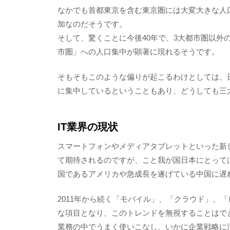
なかでも首都東京を含む東京圏には大変大きな人
加なのだそうです。
そして、驚くことに今後40年で、3大都市圏以外
市圏」への人口集中が顕著に現れるそうです。
そもそもこのような偏りが起こるわけとしては、
に集中しているということもあり、どうしても三
IT業界の現状
スマートフォンやメディアタブレットといった新
て期待されるのですが、こと我が国日本にとって
国であるアメリカや急成長を遂げている中国に遅
2011年から続く「モバイル」、「クラウド」、「
な項目となり、このトレンドを無視することはで
業務の中でうまく使いこなし、いかに企業戦略に