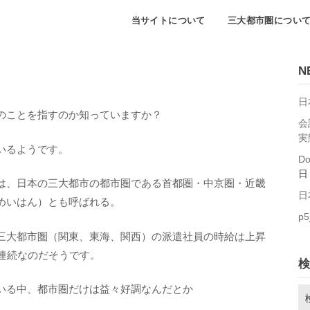
当サイトについて
三大都市圏につい
N
日
のことを指すのか知っていますか？
会
実
いるようです。
D
日
は、日本の三大都市の都市圏である首都圏・中京圏・近畿
日
めいはん）とも呼ばれる。
p5
三大都市圏（関東、東海、関西）の派遣社員の時給は上昇
連続なのだそうです。
検
いる中、都市圏だけは益々好調なんだとか
検
索: