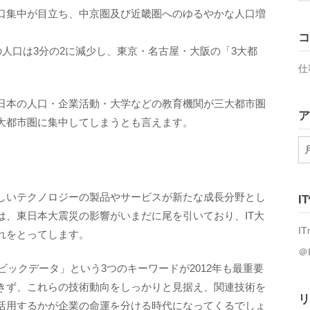
口集中が目立ち、中京圏及び近畿圏へのゆるやかな人口増
コ
の人口は3分の2に減少し、東京・名古屋・大阪の「3大都
仕
日本の人口・企業活動・大学などの教育機関が三大都市圏
ア
大都市圏に集中してしまうとも言えます。
ア
ー
カ
イ
しいテクノロジーの製品やサービスが新たな成長分野とし
I
ブ
は、東日本大震災の影響がいまだに尾を引いており、IT大
IT
れをとってします。
＠
ビックデータ」という3つのキーワードが2012年も最重要
きず、これらの技術動向をしっかりと見据え、関連技術を
リ
活用するかが企業の命運を分ける時代になってくるでしょ