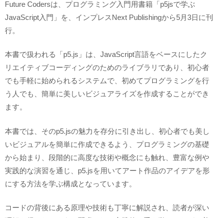
Future Codersは、プログラミング入門用書籍「p5jsで学ぶ
JavaScript入門」を、インプレスNext Publishingから5月3日に刊
行。
本書で扱われる「p5.js」は、JavaScript言語をベースにしたク
リエイティブコーディングのためのライブラリであり、初心者
でも手軽に始められるシステムで、初めてプログラミングを行
う人でも、簡単に美しいビジュアライズを作成することができ
ます。
本書では、そのp5.jsの魅力を存分に引き出し、初心者でも美し
いビジュアルを簡単に作成できるよう、プログラミングの基礎
から始まり、段階的に高度な技術や概念にも触れ、豊富な例や
実践的な演習を通じ、p5.jsを用いてアート作品のアイデアを形
にする方法を学ぶ構成となっています。
コードの背後にある原理や技術も丁寧に解説され、読者が深い