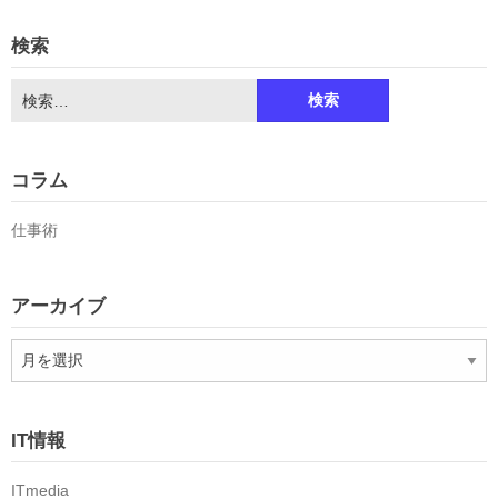
検索
検
索:
コラム
仕事術
アーカイブ
ア
ー
カ
イ
IT情報
ブ
ITmedia