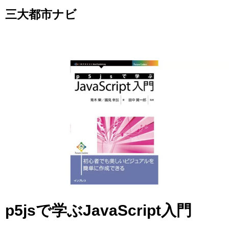
Skip
三大都市ナビ
to
content
p5jsで学ぶJavaScript入門