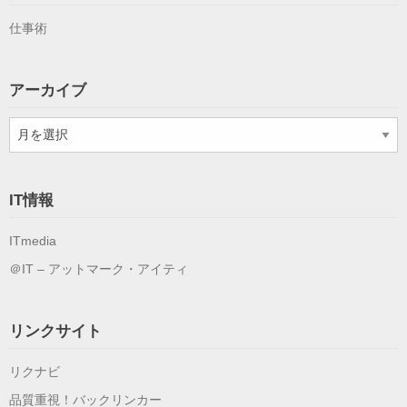
仕事術
アーカイブ
ア
ー
カ
イ
IT情報
ブ
ITmedia
＠IT – アットマーク・アイティ
リンクサイト
リクナビ
品質重視！バックリンカー