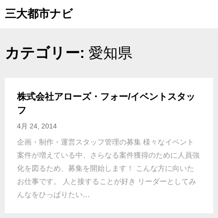
Skip
三大都市ナビ
to
content
カテゴリー:
愛知県
株式会社アローズ・フォー/イベントスタッ
フ
4月 24, 2014
企画・制作・運営スタッフ管理の募集 様々なイベント
案件が増えている中、さらなる案件獲得のために人員強
化を図るため、募集を開始します！ こんな方に向いた
お仕事です。 人と接することが好き リーダーとしてみ
んなをひっぱりたい…