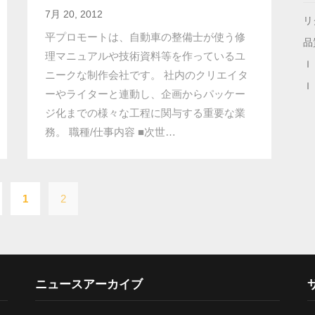
7月 20, 2012
リ
平プロモートは、自動車の整備士が使う修
品
理マニュアルや技術資料等を作っているユ
Ｉ
ニークな制作会社です。 社内のクリエイタ
Ｉ
ーやライターと連動し、企画からパッケー
ジ化までの様々な工程に関与する重要な業
務。 職種/仕事内容 ■次世…
投
1
2
稿
の
ペ
ー
ニュースアーカイブ
ジ