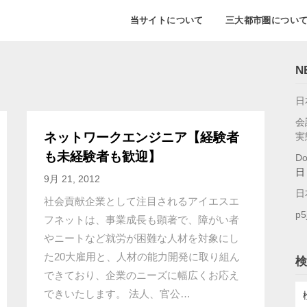
当サイトについて
三大都市圏につい
N
日
会
ネットワークエンジニア【経験者
実
も未経験者も歓迎】
D
日
9月 21, 2012
日
社会貢献企業として注目されるアイエスエ
p5
フネットは、事業成長も顕著で、障がい者
やニートなど就労が困難な人材を対象にし
た20大雇用と、人材の能力開発に取り組ん
検
できており、企業のニーズに幅広くお応え
検
できいたします。 法人、官公…
索: