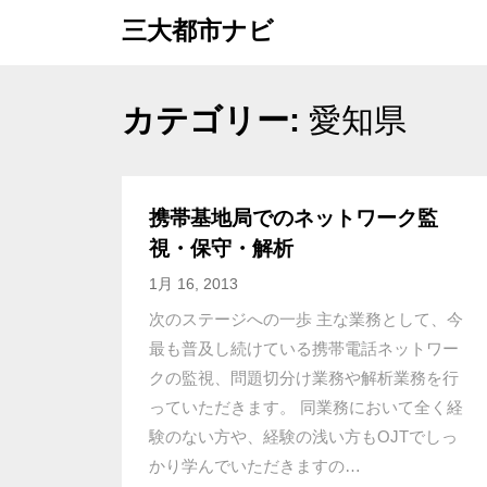
Skip
三大都市ナビ
to
content
カテゴリー:
愛知県
携帯基地局でのネットワーク監
視・保守・解析
1月 16, 2013
次のステージへの一歩 主な業務として、今
最も普及し続けている携帯電話ネットワー
クの監視、問題切分け業務や解析業務を行
っていただきます。 同業務において全く経
験のない方や、経験の浅い方もOJTでしっ
かり学んでいただきますの…