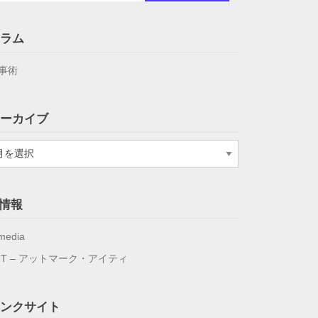
ラム
事術
ーカイブ
T情報
media
IT – アットマーク・アイティ
ンクサイト