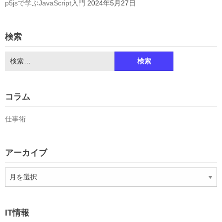
p5jsで学ぶJavaScript入門
2024年5月27日
検索
検
索:
コラム
仕事術
アーカイブ
ア
ー
カ
イ
IT情報
ブ