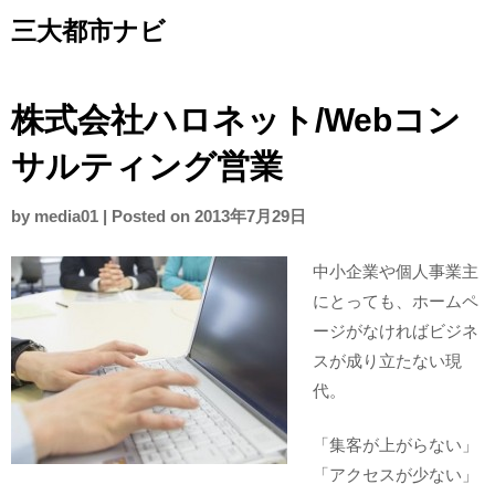
Skip
三大都市ナビ
to
content
株式会社ハロネット/Webコン
サルティング営業
by
media01
|
Posted on
2013年7月29日
中小企業や個人事業主
にとっても、ホームペ
ージがなければビジネ
スが成り立たない現
代。
「集客が上がらない」
「アクセスが少ない」