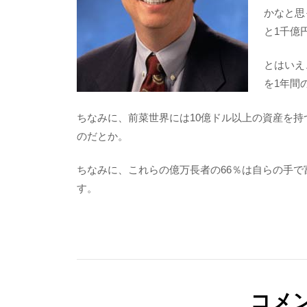
かなと思
と1千億
とはいえ
を1年間
ちなみに、前菜世界には10億ドル以上の資産を持つ
のだとか。
ちなみに、これらの億万長者の66％は自らの手で
す。
コメ