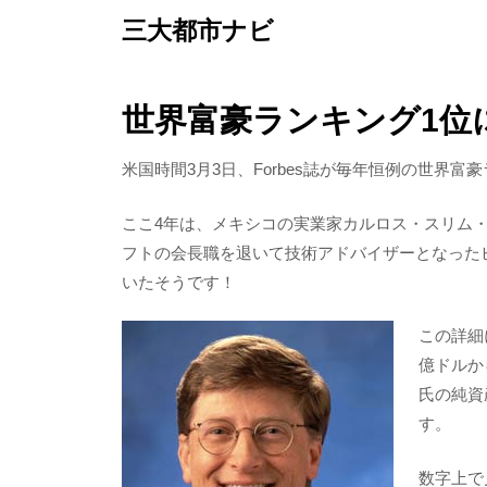
Skip
三大都市ナビ
to
content
世界富豪ランキング1位
米国時間3月3日、Forbes誌が毎年恒例の世界
ここ4年は、メキシコの実業家カルロス・スリム
フトの会長職を退いて技術アドバイザーとなった
いたそうです！
この詳細
億ドルか
氏の純資
す。
数字上で