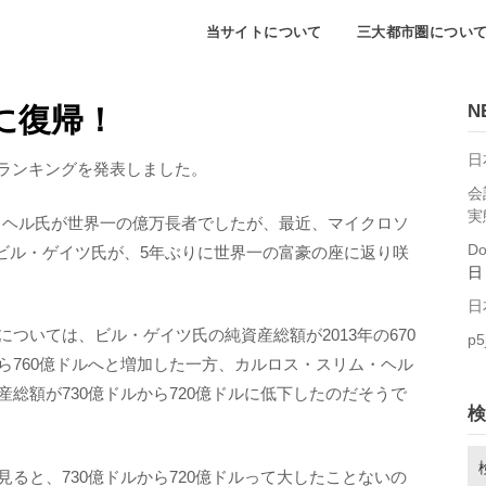
当サイトについて
三大都市圏につい
N
に復帰！
日
富豪ランキングを発表しました。
会
実
・ヘル氏が世界一の億万長者でしたが、最近、マイクロソ
D
ビル・ゲイツ氏が、5年ぶりに世界一の富豪の座に返り咲
日
日
については、ビル・ゲイツ氏の純資産総額が2013年の670
p5
ら760億ドルへと増加した一方、カルロス・スリム・ヘル
産総額が730億ドルから720億ドルに低下したのだそうで
検
検
見ると、730億ドルから720億ドルって大したことないの
索: