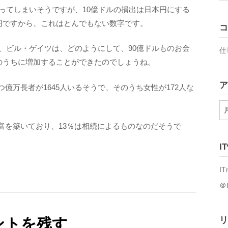
ってしまいそうですが、10億ドルの損出は日本円にする
円ですから、これはとんでもない数字です。
コ
、ビル・ゲイツは、どのようにして、90億ドルものお金
仕
のうちに増加することができたのでしょうね。
ア
億万長者が1645人いるそうで、そのうち女性が172人な
ア
ー
富を築いており、13％は相続によるものなのだそうで
カ
イ
I
ブ
IT
＠
ントを残す
リ