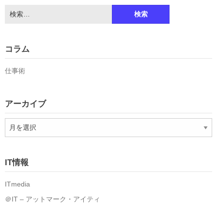
検
索:
コラム
仕事術
アーカイブ
ア
ー
カ
イ
IT情報
ブ
ITmedia
＠IT – アットマーク・アイティ