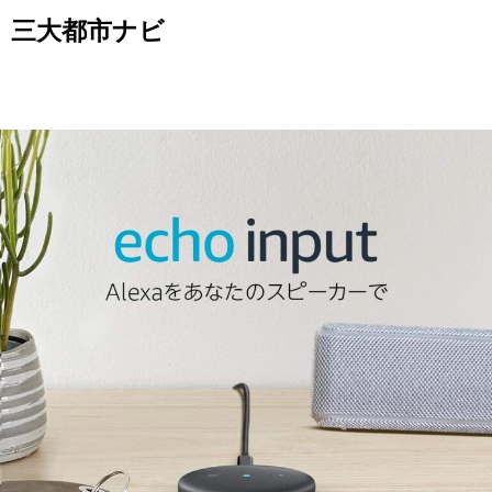
Skip
三大都市ナビ
to
content