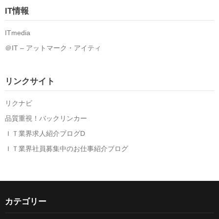
イ
IT情報
ブ
ITmedia
＠IT – アットマーク・アイティ
リンクサイト
リクナビ
品質重視！バックリンカー
ＩＴ業界求人紹介ブログD
ＩＴ業界社員募集中のお仕事紹介ブログ
カテゴリー