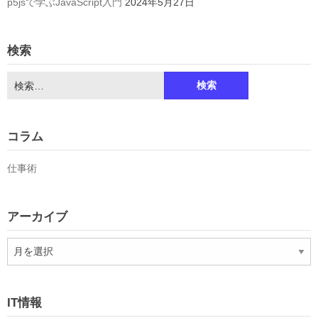
p5jsで学ぶJavaScript入門
2024年5月27日
検索
検
索:
コラム
仕事術
アーカイブ
ア
ー
カ
イ
IT情報
ブ