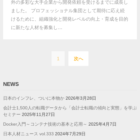
外の多彩な大手企業から開発依頼を受けるまでに成長し
ました。 プロフェッショナル集団として期待に応え続
けるために、組織強化と開発レベルの向上・育成を目的
に新たな人材を募集し…
投
1
次へ
稿
の
ペ
NEWS
ー
日本のインフレ、ついに本物か
2026年3月28日
ジ
会計士1,500人の転職データから「会計士転職の傾向と実態」を学ぶ
送
セミナー
2025年11月27日
り
Docker入門～コンテナ技術の基本と応用～
2025年4月7日
日本人材ニュース vol.333
2024年7月29日