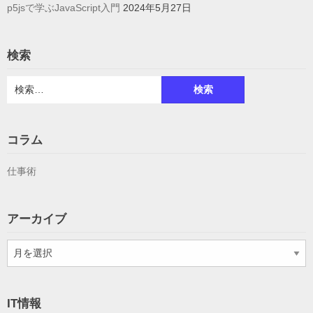
p5jsで学ぶJavaScript入門
2024年5月27日
検索
検
索:
コラム
仕事術
アーカイブ
ア
ー
カ
イ
IT情報
ブ