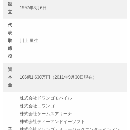
設
1997年8月6日
立
代
表
取
川上 量生
締
役
資
本
106億1,630万円（2011年9月30日現在）
金
株式会社ドワンゴモバイル
株式会社ニワンゴ
株式会社ゲームズアリーナ
株式会社ティーアンドイーソフト
子
株式会社ドワンゴ・ミュージックエンタテインメン