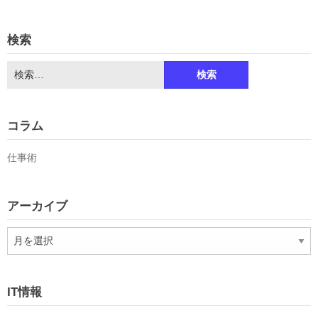
検索
検
索:
コラム
仕事術
アーカイブ
ア
ー
カ
イ
IT情報
ブ