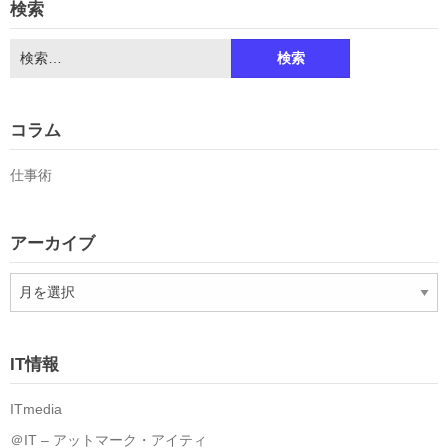
検索
検
索:
コラム
仕事術
アーカイブ
ア
ー
カ
イ
IT情報
ブ
ITmedia
＠IT – アットマーク・アイティ