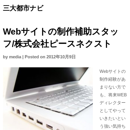
Skip
三大都市ナビ
to
content
Webサイトの制作補助スタッ
フ/株式会社ピースネクスト
by
media
|
Posted on
2012年10月9日
Webサイトの
制作経験があ
まりない方で
も、将来WEB
ディレクター
としてやって
いきたいとい
う強い気持ち