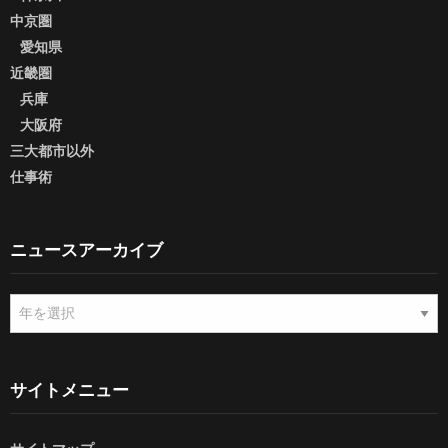
中京圏
愛知県
近畿圏
兵庫
大阪府
三大都市以外
仕事術
ニュースアーカイブ
ニ
ュ
ー
ス
ア
サイトメニュー
ー
カ