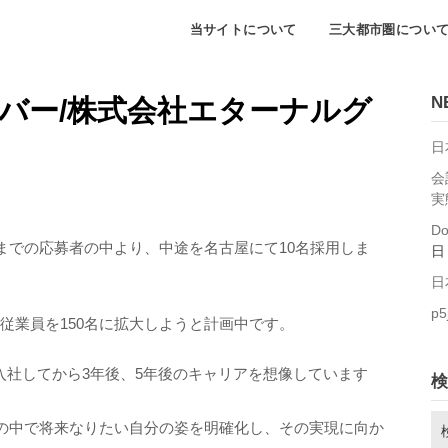
当サイトについて
三大都市圏につい
N
バー/株式会社エターナルグ
日
会
実
D
日までの応募者の中より、中途を名古屋にて10名採用しま
日
日
p5
に従業員を150名に拡大しようと計画中です。
入社してから3年後、5年後のキャリアを想像しています
検
検
の中で将来なりたい自分の姿を明確化し、その実現に向か
索: