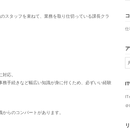
コ
他のスタッフを束ねて、業務を取り仕切っている課長クラ
仕
ア
ア
ー
カ
に対応。
イ
事務手続きなど幅広い知識が身に付くため、必ずいい経験
I
ブ
IT
＠
職からのコンバートがあります。
リ