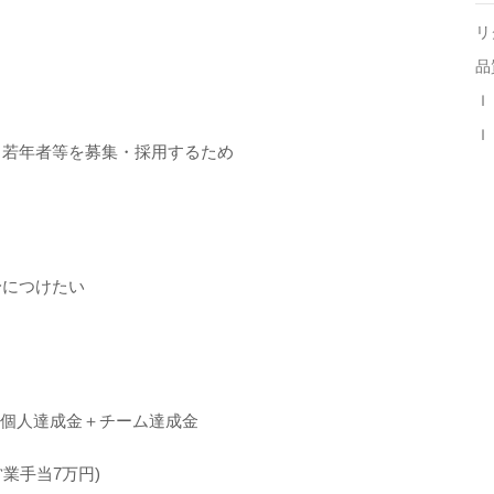
リ
品
Ｉ
Ｉ
、若年者等を募集・採用するため
身につけたい
)＋個人達成金＋チーム達成金
営業手当7万円)