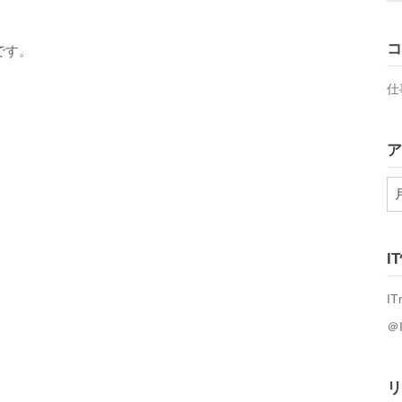
コ
です。
仕
ア
ア
ー
）
カ
イ
I
ブ
IT
＠
リ