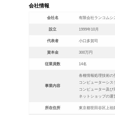
会社情報
会社名
有限会社ランコムシ
設立
1999年10月
代表者
小口多賀司
資本金
300万円
従業員数
14名
各種情報処理技術の
コンピューターシス
事業内容
コンピューター及び
ネットショップの運
所在住所
東京都世田谷区上祖師谷