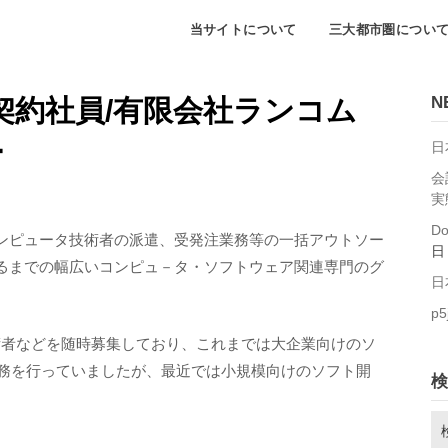
当サイトについて
三大都市圏につい
N
契約社員/有限会社ランコム
ー
日
会
実
D
ンピュータ技術者の派遣、受発注業務等の一括アウトソー
日
るまでの幅広いコンピュ－タ・ソフトウェア関連専門のグ
日
p5
技術者などを随時募集しており、これまでは大企業向けのソ
業務を行っていましたが、最近では小規模向けのソフト開
検
検
索: