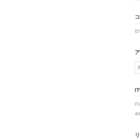
コ
仕
ア
ア
ー
カ
イ
I
ブ
IT
＠
リ