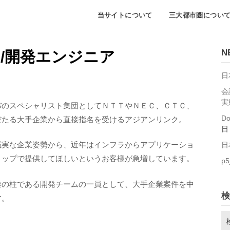
当サイトについて
三大都市圏につい
N
/開発エンジニア
日
会
実
バのスペシャリスト集団としてＮＴＴやＮＥＣ、ＣＴＣ、
D
だたる大手企業から直接指名を受けるアジアンリンク。
日
誠実な企業姿勢から、近年はインフラからアプリケーショ
日
トップで提供してほしいというお客様が急増しています。
p5
業の柱である開発チームの一員として、大手企業案件を中
検
す。
検
索: