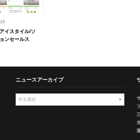
015
アイスタイル/ソ
ョンセールス
ニュースアーカイブ
ニ
ュ
ー
ス
ア
ー
カ