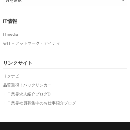
ー
カ
イ
IT情報
ブ
ITmedia
＠IT – アットマーク・アイティ
リンクサイト
リクナビ
品質重視！バックリンカー
ＩＴ業界求人紹介ブログD
ＩＴ業界社員募集中のお仕事紹介ブログ