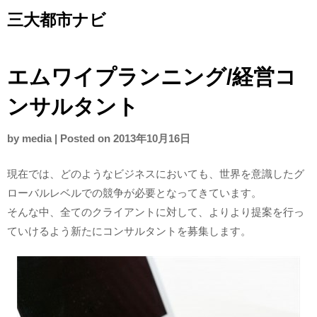
Skip
三大都市ナビ
to
content
エムワイプランニング/経営コ
ンサルタント
by
media
|
Posted on
2013年10月16日
現在では、どのようなビジネスにおいても、世界を意識したグ
ローバルレベルでの競争が必要となってきています。
そんな中、全てのクライアントに対して、よりより提案を行っ
ていけるよう新たにコンサルタントを募集します。