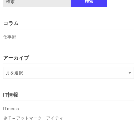
索:
コラム
仕事術
アーカイブ
ア
ー
カ
イ
IT情報
ブ
ITmedia
＠IT – アットマーク・アイティ