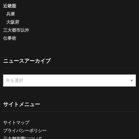
近畿圏
兵庫
大阪府
三大都市以外
仕事術
ニュースアーカイブ
ニ
ュ
ー
ス
ア
サイトメニュー
ー
カ
サイトマップ
イ
ブ
プライバシーポリシー
三大都市圏について