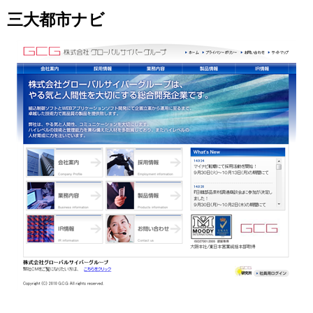
Skip
三大都市ナビ
to
content