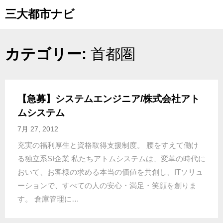
Skip
三大都市ナビ
to
content
カテゴリー:
首都圏
【急募】システムエンジニア/株式会社アト
ムシステム
7月 27, 2012
充実の福利厚生と資格取得支援制度。 腰をすえて働け
る独立系SI企業 私たちアトムシステムは、変革の時代に
おいて、お客様の求める本当の価値を共創し、ITソリュ
ーションで、すべての人の安心・満足・笑顔を創りま
す。 倉庫管理に…