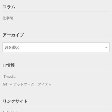
コラム
仕事術
アーカイブ
ア
ー
カ
イ
IT情報
ブ
ITmedia
＠IT – アットマーク・アイティ
リンクサイト