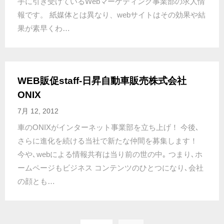
手に引き受けているWebマーケティング事業部の求人情
報です。 紙媒体とは異なり、webサイトはその効果や結
果が素早くわ…
WEB販促staff-日昇自動車販売株式会社
ONIX
7月 12, 2012
車のONIXがインターネット事業部を立ち上げ！ 今後､
さらに進化を続ける当社で新たな仲間を募集します！
今や､webによる情報共有は当り前の世の中｡ つまり､ホ
ームページもビジネス コンテンツのひとつになり､会社
の顔とも…
投