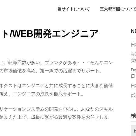
当サイトについて
三大都市圏につい
N
ト/WEB開発エンジニア
日
会
実
い、転職回数が多い、ブランクがある・・・そんなエン
D
の市場価値を高め、第一線での活躍までサポート。
日
ネクストはエンジニアと共に成長することに大きな価値
日
考え、エンジニアの成長を徹底サポート。
p5
プリケーションシステムの開発を中心に、あなたのスキル
検
踏まえた上で、成長に繋がる最適な案件をお任せしま
検
索: