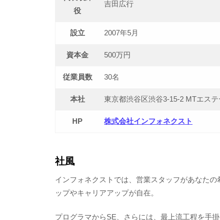
吉田広行
役
設立
2007年5月
資本金
500万円
従業員数
30名
本社
東京都渋谷区渋谷3-15-2 MTエス
HP
株式会社インフォネクスト
社風
インフォネクストでは、営業スタッフがあなたの
ップやキャリアアップが自在。
プログラマからSE、さらには、最上流工程を手掛