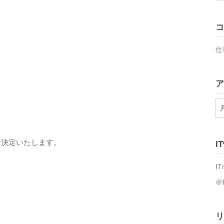
コ
仕
ア
ア
ー
カ
イ
、決定いたします。
I
ブ
IT
＠
リ