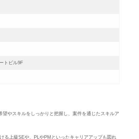
テートビル9F
希望やスキルをしっかりと把握し、案件を通じたスキルア
ける上級SEや、PLやPMといったキャリアアップも図れ