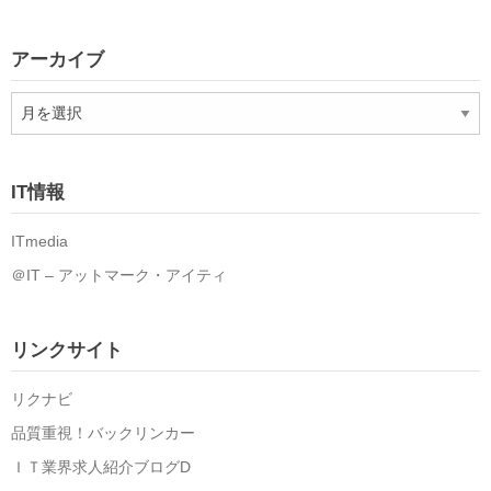
アーカイブ
ア
ー
カ
イ
IT情報
ブ
ITmedia
＠IT – アットマーク・アイティ
リンクサイト
リクナビ
品質重視！バックリンカー
ＩＴ業界求人紹介ブログD